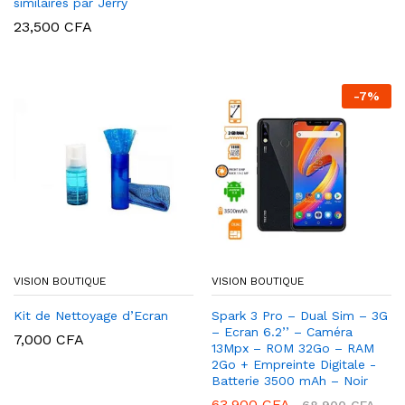
similaires par Jerry
23,500
CFA
-
7
%
VISION BOUTIQUE
VISION BOUTIQUE
Kit de Nettoyage d’Ecran
Spark 3 Pro – Dual Sim – 3G
– Ecran 6.2’’ – Caméra
7,000
CFA
13Mpx – ROM 32Go – RAM
2Go + Empreinte Digitale -
Batterie 3500 mAh – Noir
63,900
CFA
68,900
CFA