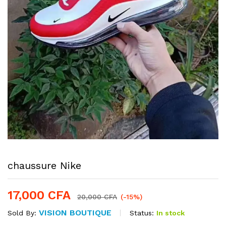
chaussure Nike
17,000
CFA
20,000
CFA
(-15%)
VISION BOUTIQUE
Status:
In stock
Sold By: