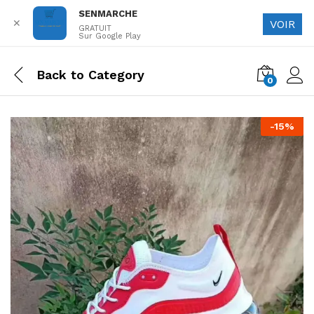
SENMARCHE
✕
VOIR
GRATUIT
Sur Google Play
Back to
Category
0
-
15
%